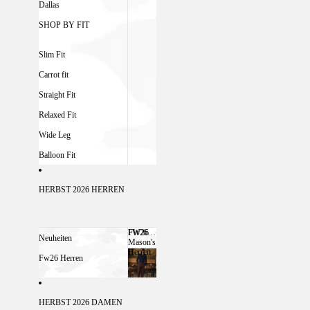
Dallas
SHOP BY FIT
Slim Fit
Carrot fit
Straight Fit
Relaxed Fit
Wide Leg
Balloon Fit
HERBST 2026 HERREN
FW26
FW26 MASON'S HERREN
Neuheiten
Mason's
Herren
Fw26 Herren
HERBST 2026 DAMEN