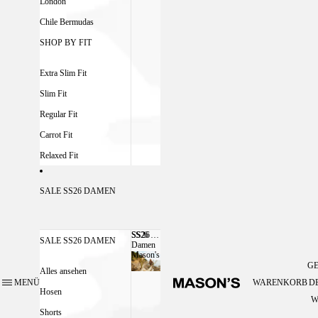
London
Chile Bermudas
SHOP BY FIT
Extra Slim Fit
Slim Fit
Regular Fit
Carrot Fit
Relaxed Fit
SALE SS26 DAMEN
SS26
SS26 DAMEN MASON'S
SALE SS26 DAMEN
Damen
Mason's
G
Alles ansehen
MENÜ
WARENKORB
D
Hosen
W
Shorts