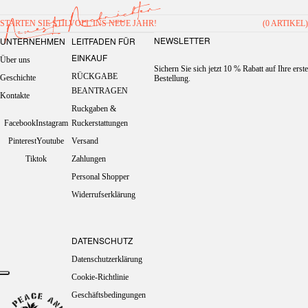
Neueste Nachrichten
STARTEN SIE STILVOLL INS NEUE JAHR!
(0 ARTIKEL)
NEWSLETTER
UNTERNEHMEN
LEITFADEN FÜR
EINKAUF
Über uns
Sichern Sie sich jetzt 10 % Rabatt auf Ihre erste
RÜCKGABE
Geschichte
Bestellung.
BEANTRAGEN
Kontakte
Ruckgaben &
Facebook
Instagram
Ruckerstattungen
Pinterest
Youtube
Versand
Tiktok
Zahlungen
Personal Shopper
Widerrufserklärung
DATENSCHUTZ
Datenschutzerklärung
Cookie-Richtlinie
Geschäftsbedingungen