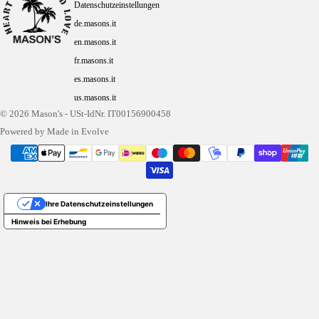
Datenschutzeinstellungen
de.masons.it
en.masons.it
fr.masons.it
es.masons.it
us.masons.it
© 2026
Mason's
- USt-IdNr. IT00156900458
Powered by Made in Evolve
Ihre Datenschutzeinstellungen
Hinweis bei Erhebung