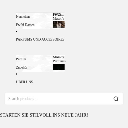
FW25
FW25 MASON'S DAMEN
Neuheiten
Mason's
Damen
Fw26 Damen
PARFUMS UND ACCESSOIRES
Mason's
MASON'S PERFUMES
Parfüm
Perfumes
Zubehör
ÜBER UNS
STARTEN SIE STILVOLL INS NEUE JAHR!