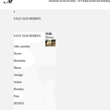
Abonnieren Sie den Newsletter – 10 % Rabatt auf Ihre erste Bestellung
KOSTENLOSER VERSAND AB 300 €
SALE SS26 HERREN
SS26
SS26 HERREN MASON'S
SALE SS26 HERREN
Herren
Mason's
Alles ansehen
Hosen
Bermudas
Blazer
Anzüge
Jacken
Hemden
Polo
HOSEN