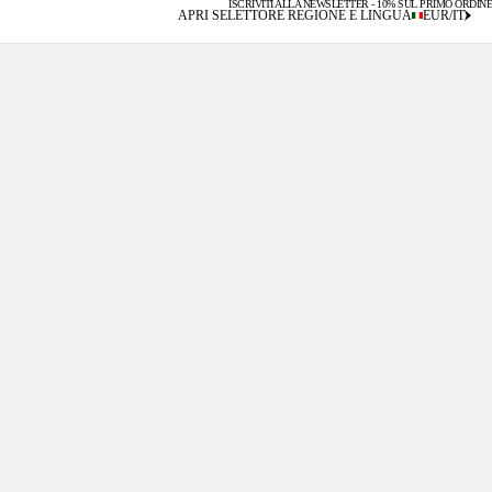
ISCRIVITI ALLA NEWSLETTER - 10% SUL PRIMO ORDINE
SPEDIZIONI GRATUITE PER ORDINI SOPRA I 200€
APRI SELETTORE REGIONE E LINGUA
EUR
/
IT