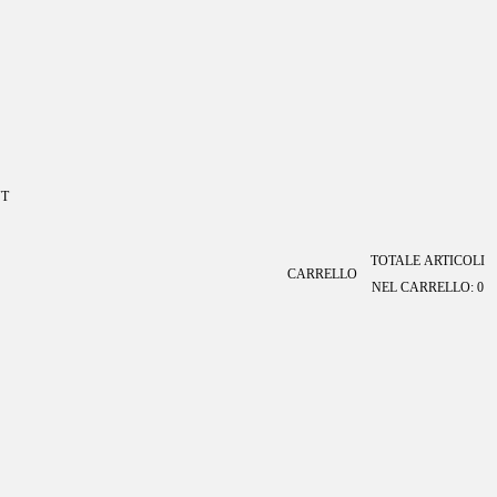
T
TOTALE ARTICOLI
CARRELLO
NEL CARRELLO: 0
ALTRE OPZIONI DI ACCESSO
Ordini
Profilo