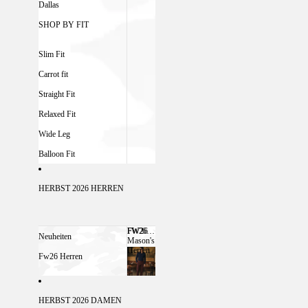
Dallas
SHOP BY FIT
Slim Fit
Carrot fit
Straight Fit
Relaxed Fit
Wide Leg
Balloon Fit
HERBST 2026 HERREN
FW26
FW26 MASON'S HERREN
Neuheiten
Mason's
Herren
Fw26 Herren
HERBST 2026 DAMEN