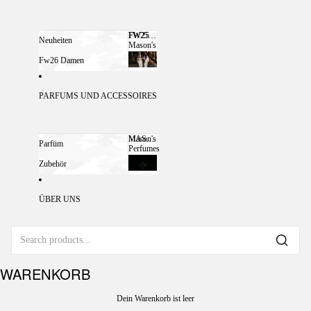
FW25
FW25 MASON'S DAMEN
Neuheiten
Mason's
Damen
Fw26 Damen
PARFUMS UND ACCESSOIRES
Mason's
MASON'S PERFUMES
Parfüm
Perfumes
Zubehör
ÜBER UNS
WARENKORB
Dein Warenkorb ist leer