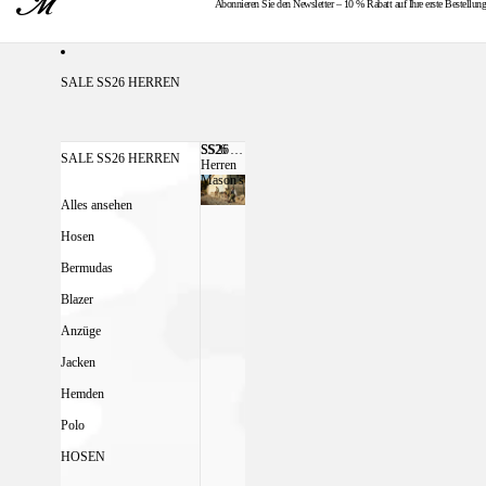
Abonnieren Sie den Newsletter – 10 % Rabatt auf Ihre erste Bestellung
KOSTENLOSER VERSAND AB 300 €
SALE SS26 HERREN
SS26
SS26 HERREN MASON'S
SALE SS26 HERREN
Herren
Mason's
Alles ansehen
Hosen
Bermudas
Blazer
Anzüge
Jacken
Hemden
Polo
HOSEN