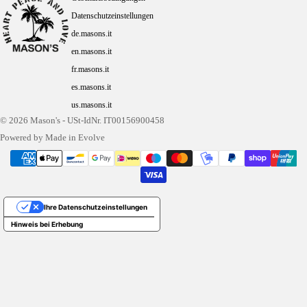
Datenschutzeinstellungen
de.masons.it
en.masons.it
fr.masons.it
es.masons.it
us.masons.it
© 2026
Mason's
- USt-IdNr. IT00156900458
Powered by Made in Evolve
Ihre Datenschutzeinstellungen
Hinweis bei Erhebung