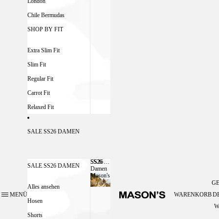
London
Chile Bermudas
SHOP BY FIT
Extra Slim Fit
Slim Fit
Regular Fit
Carrot Fit
Relaxed Fit
SALE SS26 DAMEN
SS26
SS26 DAMEN MASON'S
SALE SS26 DAMEN
Damen
Mason's
G
Alles ansehen
MENÜ
WARENKORB
D
Hosen
W
Shorts