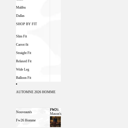
Malibu
Dallas
SHOP BY FIT
Slim Fit
Carrot fit
Straight Fit
Relaxed Fit
Wide Leg
Balloon Fit
AUTOMNE 2026 HOMME
FW26
FW26 MASON'S HOMME
Nouveautés
Mason's
Homme
Fw26 Homme