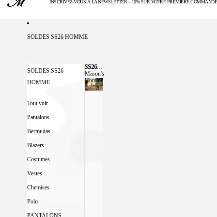
INSCRIVEZ-VOUS À LA NEWSLETTER – 10% SUR VOTRE PREMIÈRE COMMANDE
LIVRAISON OFFERTE AU-DESSUS DE 300€
SOLDES SS26 HOMME
SS26
SS26 MASON'S HOMME
SOLDES SS26
Mason's
Homme
HOMME
Tout voir
Pantalons
Bermudas
Blazers
Costumes
Vestes
Chemises
Polo
PANTALONS